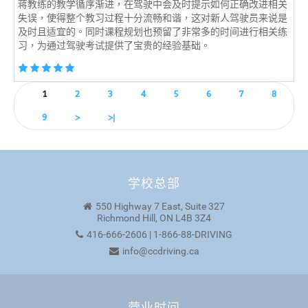
蒋教练的教学循序渐进，在驾驶中会及时提示如何正确改进相关
失误，使得整个教习过程十分流畅和谐，这对新人驾驶员来说是
及时且适宜的。同时课程规划也预留了非常多的时间进行相关练
习，为通过驾驶考试提供了宝贵的经验基础。
1
2
3
4
5
6
7
8
9
>
>|
学校总部
550 Highway 7 East, Suite 327
Richmond Hill, ON L4B 3Z4
416-666-2606 | 1-866-88-DRIVING
info@ccdriving.ca
营业时间