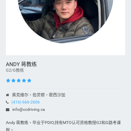
ANDY 蒋教练
G2/G教练
奥克维尔，伯灵顿，密西沙加
(416) 666-2606
info@ccdriving.ca
Andy 蒋教练，毕业于PDIO,持有MTO认可资格教授G2和G路考课
程。